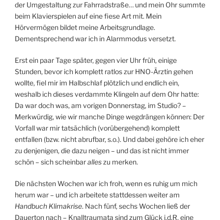
der Umgestaltung zur Fahrradstraße… und mein Ohr summte
beim Klavierspielen auf eine fiese Art mit. Mein
Hörvermögen bildet meine Arbeitsgrundlage.
Dementsprechend war ich in Alarmmodus versetzt.
Erst ein paar Tage später, gegen vier Uhr früh, einige
Stunden, bevor ich komplett ratlos zur HNO-Ärztin gehen
wollte, fiel mir im Halbschlaf plötzlich und endlich ein,
weshalb ich dieses verdammte Klingeln auf dem Ohr hatte:
Da war doch was, am vorigen Donnerstag, im Studio? –
Merkwürdig, wie wir manche Dinge wegdrängen können: Der
Vorfall war mir tatsächlich (vorübergehend) komplett
entfallen (bzw. nicht abrufbar, s.o.). Und dabei gehöre ich eher
zu denjenigen, die dazu neigen – und das ist nicht immer
schön – sich scheinbar
alles
zu merken.
Die nächsten Wochen war ich froh, wenn es ruhig um mich
herum war – und ich arbeitete stattdessen weiter am
Handbuch Klimakrise
. Nach fünf, sechs Wochen ließ der
Dauerton nach – Knalltraumata sind zum Glück i.d.R. eine