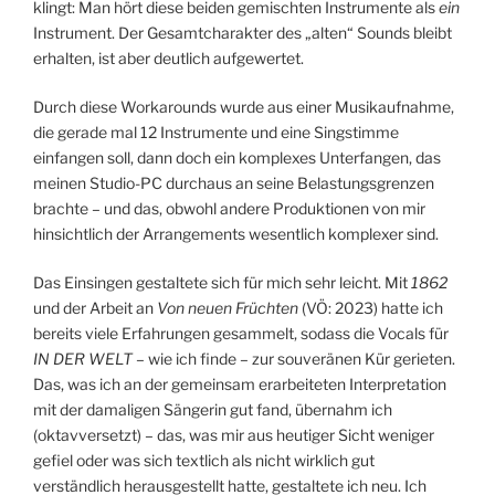
klingt: Man hört diese beiden gemischten Instrumente als
ein
Instrument. Der Gesamtcharakter des „alten“ Sounds bleibt
erhalten, ist aber deutlich aufgewertet.
Durch diese Workarounds wurde aus einer Musikaufnahme,
die gerade mal 12 Instrumente und eine Singstimme
einfangen soll, dann doch ein komplexes Unterfangen, das
meinen Studio-PC durchaus an seine Belastungsgrenzen
brachte – und das, obwohl andere Produktionen von mir
hinsichtlich der Arrangements wesentlich komplexer sind.
Das Einsingen gestaltete sich für mich sehr leicht. Mit
1862
und der Arbeit an
Von neuen Früchten
(VÖ: 2023) hatte ich
bereits viele Erfahrungen gesammelt, sodass die Vocals für
IN DER WELT
– wie ich finde – zur souveränen Kür gerieten.
Das, was ich an der gemeinsam erarbeiteten Interpretation
mit der damaligen Sängerin gut fand, übernahm ich
(oktavversetzt) – das, was mir aus heutiger Sicht weniger
gefiel oder was sich textlich als nicht wirklich gut
verständlich herausgestellt hatte, gestaltete ich neu. Ich