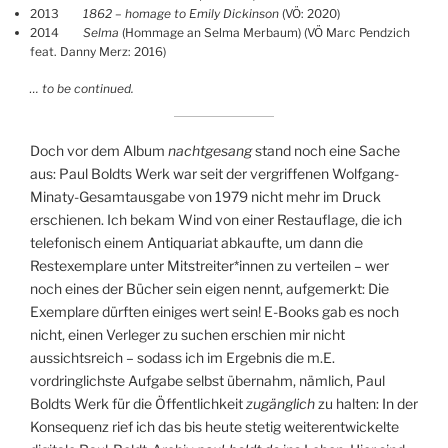
2013
1862 – homage to Emily Dickinson
(VÖ: 2020)
2014
Selma
(Hommage an Selma Merbaum) (VÖ Marc Pendzich
feat. Danny Merz: 2016)
… to be continued.
Doch vor dem Album
nachtgesang
stand noch eine Sache
aus: Paul Boldts Werk war seit der vergriffenen Wolfgang-
Minaty-Gesamtausgabe von 1979 nicht mehr im Druck
erschienen. Ich bekam Wind von einer Restauflage, die ich
telefonisch einem Antiquariat abkaufte, um dann die
Restexemplare unter Mitstreiter*innen zu verteilen – wer
noch eines der Bücher sein eigen nennt, aufgemerkt: Die
Exemplare dürften einiges wert sein! E-Books gab es noch
nicht, einen Verleger zu suchen erschien mir nicht
aussichtsreich – sodass ich im Ergebnis die m.E.
vordringlichste Aufgabe selbst übernahm, nämlich, Paul
Boldts Werk für die Öffentlichkeit
zugänglich
zu halten: In der
Konsequenz rief ich das bis heute stetig weiterentwickelte