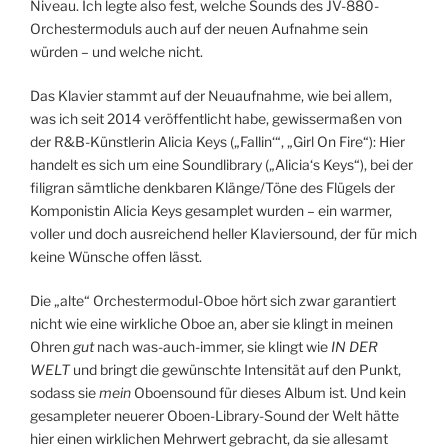
Niveau. Ich legte also fest, welche Sounds des JV-880-
Orchestermoduls auch auf der neuen Aufnahme sein
würden – und welche nicht.
Das Klavier stammt auf der Neuaufnahme, wie bei allem,
was ich seit 2014 veröffentlicht habe, gewissermaßen von
der R&B-Künstlerin Alicia Keys („Fallin‘“, „Girl On Fire“): Hier
handelt es sich um eine Soundlibrary („Alicia‘s Keys“), bei der
filigran sämtliche denkbaren Klänge/Töne des Flügels der
Komponistin Alicia Keys gesamplet wurden – ein warmer,
voller und doch ausreichend heller Klaviersound, der für mich
keine Wünsche offen lässt.
Die „alte“ Orchestermodul-Oboe hört sich zwar garantiert
nicht wie eine wirkliche Oboe an, aber sie klingt in meinen
Ohren
gut
nach was-auch-immer, sie klingt wie
IN DER
WELT
und bringt die gewünschte Intensität auf den Punkt,
sodass sie
mein
Oboensound für dieses Album ist. Und kein
gesampleter neuerer Oboen-Library-Sound der Welt hätte
hier einen wirklichen Mehrwert gebracht, da sie allesamt