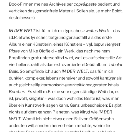
Book-Firmen meines Archives per
copy&paste
bedient und
verticken das gemeinfreie Material. Sollen sie. Je mehr Boldt,
desto besser.)
IN DER WELT
ist für mich ein typisches
zweites Werk
– das
i.d.R. etwas lyrischer, tiefgründiger ausfällt als das erste
Album einer Künstlerin, eines Künstlers – vgl. bspw.
Hergest
Ridge
von Mike Oldfield – ein Werk, das nach meinem
Empfinden grob unterschätzt wird, weil es auf seine stille Art
viel heller strahlt als das extrovertiertereDebütalbum
Tubular
Bells
. So empfinde ich auch
IN DER WELT
, das für mich
dunkler, komplexer, lebensintensiver und sowohl
kantiger
als
auch gleichzeitig
harmonisch-ganzheitlicher
geraten ist als
Borchert.
Es stellt m.E. eine sehr eigenständige
Welt
dar, es
ist, jawohl,
singulär
– was doch wohl das Beste ist, was man
über ein Kunstwerk sagen kann. Ganz unbescheiden: Es gibt
nichts auf dem ganzen Planeten, was klingt wie
IN DER
WELT
. Womit ich nicht etwa einen Fall von Größenwahn
andeuten will, sondern hervorheben möchte, worin die