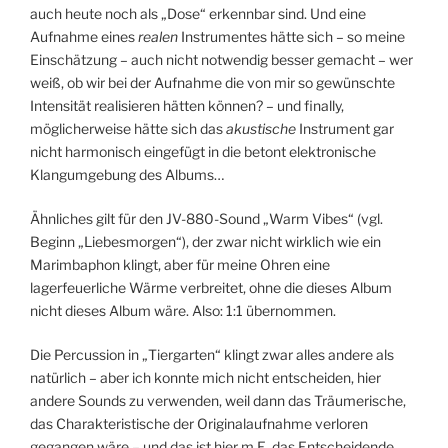
auch heute noch als „Dose“ erkennbar sind. Und eine
Aufnahme eines
realen
Instrumentes hätte sich – so meine
Einschätzung – auch nicht notwendig besser gemacht – wer
weiß, ob wir bei der Aufnahme die von mir so gewünschte
Intensität realisieren hätten können? – und finally,
möglicherweise hätte sich das
akustische
Instrument gar
nicht harmonisch eingefügt in die betont elektronische
Klangumgebung des Albums…
Ähnliches gilt für den JV-880-Sound „Warm Vibes“ (vgl.
Beginn „Liebesmorgen“), der zwar nicht wirklich wie ein
Marimbaphon klingt, aber für meine Ohren eine
lagerfeuerliche Wärme verbreitet, ohne die dieses Album
nicht dieses Album wäre. Also: 1:1 übernommen.
Die Percussion in „Tiergarten“ klingt zwar alles andere als
natürlich – aber ich konnte mich nicht entscheiden, hier
andere Sounds zu verwenden, weil dann das Träumerische,
das Charakteristische der Originalaufnahme verloren
gegangen wäre – und das ist hier m.E. das Entscheidende.