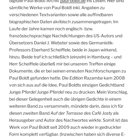
digitale Paul-Boldt-Archiv
paul-boldt.de
ins Leben. Hier sind
sämtliche Werke von Paul Boldt inkl. Angaben zu
verschiedenen Textvarianten sowie alle auffindbaren
biographischen Daten akribisch zusammengetragen. Im
Laufe der Jahre kamen noch englisch- bzw.
französischsprachige Nachdichtungen des US-Autors und
Übersetzers Daniel J. Webster sowie des Germanistik-
Professors Eberhard Scheiffele, beide in Japan wirkend,
hinzu. Beide traf ich schließlich (einzeln) in Hamburg – und
Herr Scheiffele überließ mir bei unserem Treffen einige
Dokumente, die er bei seinen erneuten Nachforschungen zu
Paul Boldt gefunden hatte. Die
Edition Razamba
kam 2008
von sich aus auf die Idee, Paul Boldts einzigen Gedichtband
Junge Pferde! Junge Pferde!
neu zu drucken. Mein Vorschlag,
bei dieser Gelegenheit auch die übrigen Gedichte in einem
weiteren Band zu versammeln, mündete darin, dass ich für
diesen zweiten Band
Auf der Terrasse des Café Josty
als
Herausgeber und Autor des Nachwortes wirkte. Somit ist das
Werk von Paul Boldt seit 2009 auch wieder in gedruckter
Form komplett verfügbar. (Inzwischen haben sich diverse E-