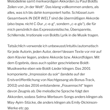
Melodielinie samt merkwürdigen Akkorden zu Paul Boldts
Zeilen von „In der Welt“. Das klang vollkommen anders, als
alles, was ich bis dahin komponiert hatte. Schlüssel zum
Gesamtwerk
IN DER WELT
sind die übermäßigen Akkorde
(also bspw. nicht C-Dur „c-e-g“, sondern „c-e-gis“), die für
mich persönlich das Expressionistische, Überspannte,
Schillernde, Irrationale von Boldts Lyrik in die Musik tragen.
Tatsächlich verwende ich unbewusst/intuitiv/automatisch
für jede Autorin, jeden Autor, deren*dessen Texte vor mir auf
dem Klavier liegen, andere Akkorde bzw. Akkordfolgen. Mit
dem Ergebnis, dass auch später geschriebene Boldt-
Musikwerke eben wie Boldt-Lieder klingen. Das 2001
komponierte „Impression du soir“ (landete auf der
Erstveröffentlichung von
Nachtgesang
als Bonus-Track,
2002) und das 2016 entstandene „Frauennacht“ legen
davon Zeugnis ab. Die melodische Sprache folgt den
Akkorden, sodass Selma-Merbaum-Songs anders klingen als
May-Ayim-Stücke, die anders klingen als Emily-Dickinson-
Werke etc pp.