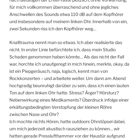
für mich vollkommen überraschend und ohne jegliches
Anschwellen des Sounds etwa 110 dB auf dem Kopfhörer
und insbesondere auf meinem linken Ohr. Innerhalb von ein,
zwei Sekunden riss ich den Kopfhörer weg…
Knalltrauma nennt man so etwas. Ich aber realisierte das
nicht. In erster Linie befürchtete ich, dass mein Studio
Schaden genommen haben könnte… Als das nicht der Fall
war, horchte ich unaufgeregt in mich hinein, merkte, okay, da
ist ein Piepgeräusch, naja, logisch, kennt man von
Rockkonzerten – und arbeitete weiter. Um dann am Abend
hochgradig beunruhigt darüber zu sein, dass ich einen lauten
Ton auf dem linken Ohr hatte. Stress? Ärger? Hörsturz?
Nebenwirkung eines Medikaments? Überdruck infolge einer
erkältungsbedingten Verstopfung der kleinen Röhre
zwischen Nase und Ohr?
Ich mochte nichts Hören, hatte
outdoors
Ohrstöpsel dabei,
um mich jederzeit akustisch rausziehen zu können… wir
hatten gerade Presslufthammer vor der Haustür aufgrund